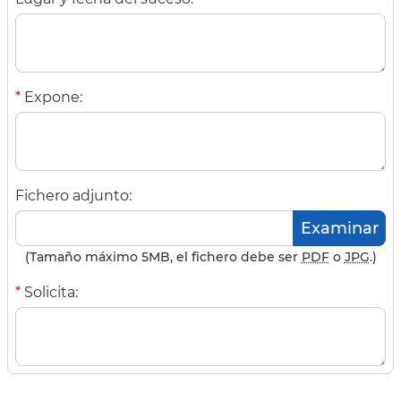
*
Expone:
Fichero adjunto:
(Tamaño máximo 5MB, el fichero debe ser
PDF
o
JPG
.)
*
Solicita: